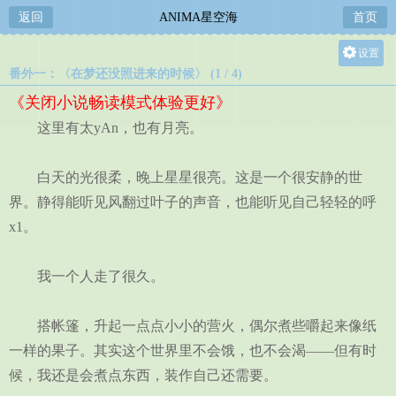
返回
ANIMA星空海
首页
设置
番外一：〈在梦还没照进来的时候〉 (1 / 4)
关灯
《关闭小说畅读模式体验更好》
大
这里有太yAn，也有月亮。
中
小
白天的光很柔，晚上星星很亮。这是一个很安静的世
界。静得能听见风翻过叶子的声音，也能听见自己轻轻的呼
x1。
我一个人走了很久。
搭帐篷，升起一点点小小的营火，偶尔煮些嚼起来像纸
一样的果子。其实这个世界里不会饿，也不会渴——但有时
候，我还是会煮点东西，装作自己还需要。