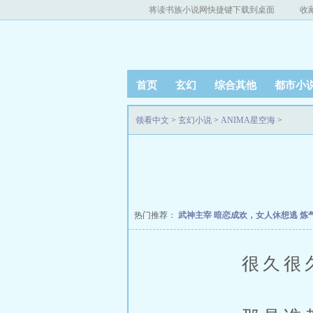
将读书族小说网快捷键下载到桌面
收
首页
玄幻
综合其他
都市小
领看中文
>
玄幻小说
>
ANIMA星空海
>
热门推荐：
武神主宰
暗恋成欢，女人休想逃
炼
很久很久