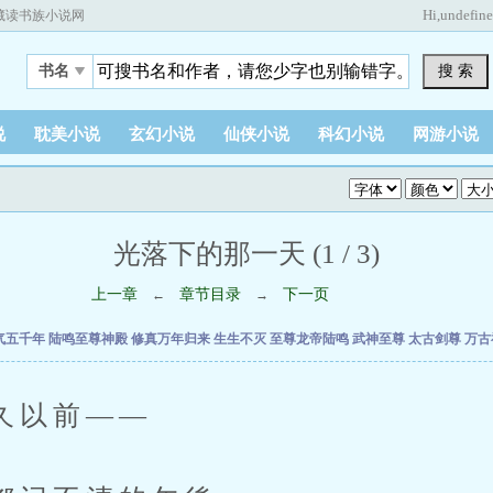
Hi,
undefin
藏读书族小说网
搜 索
书名
说
耽美小说
玄幻小说
仙侠小说
科幻小说
网游小说
光落下的那一天 (1 / 3)
上一章
章节目录
下一页
←
→
气五千年
陆鸣至尊神殿
修真万年归来
生生不灭
至尊龙帝陆鸣
武神至尊
太古剑尊
万古
以前——