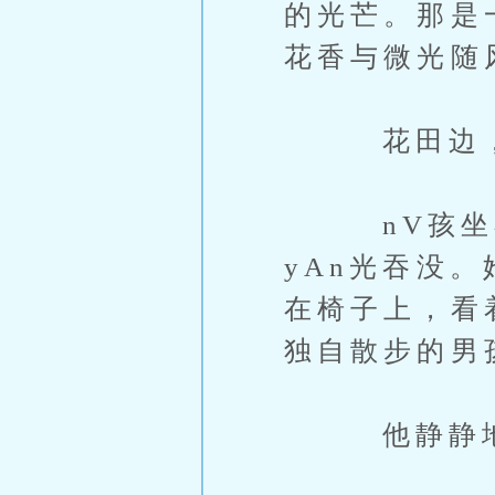
的光芒。那是
花香与微光随
花田边，有
nV孩坐在
yAn光吞没
在椅子上，看
独自散步的男
他静静地走