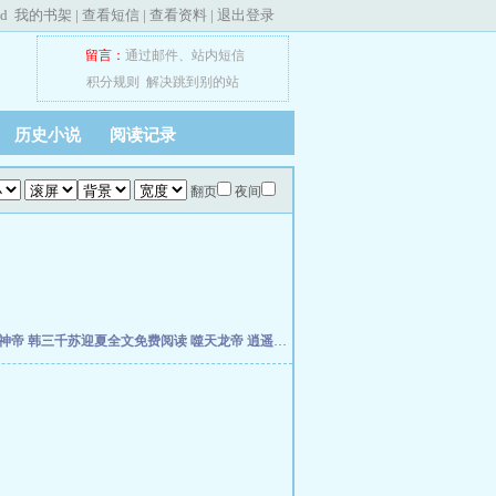
ed
我的书架
|
查看短信
|
查看资料
|
退出登录
留言：
通过邮件
、
站内短信
积分规则
解决跳到别的站
历史小说
阅读记录
翻页
夜间
神帝
韩三千苏迎夏全文免费阅读
噬天龙帝
逍遥兵王洛天
都市最强武帝
天道天骄