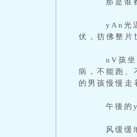
那是谁都记
yAn光温
伏，彷佛整片
nV孩坐在
病，不能跑、
的男孩慢慢走
午後的yA
风缓缓地吹