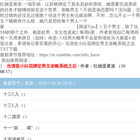
红烧蛋黄派 一场车祸，让苏晓绑定了莫名其妙的系统，她需要完成系统
的任务才能继续留在这个世界。攻略男主？不就是谈恋爱吗？没问题，没
吃过猪肉还没见过猪跑？但这个男主有点难追啊，不对，怎么不止一个男
主？晓晓有什么错，她只是想给每个男人一个
家…………………………………………【阅读Tips】1.五个男主，除了玩
SM的那个之外，都是处男，女主也是处2.每周6更，作者发现自己每周得
有一天用来拼豆（划掉）休息~3.结局大概率不会是和谐欢乐大家庭4.欢
迎点菜，希望各位客官看的开心~ 当清贫小白花绑定男主攻略系统之后
TXT下载
最新章节推荐地址：https://m.xianbike.com/info_bacn/
类似推荐阅读：
1、
当清贫小白花绑定男主攻略系统之后
/ 作者：红烧蛋黄派 （10
08:17）
最新章节 ( 更新：2026/7/10 20:18:45 )
十三C入（）
十三C入（）
十二搅弄（）
十一“裴……曜”（）
十赤诚相见（）