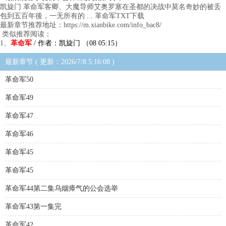
凯旋门 革命军客卿、大魔导师艾奥罗塞在圣都的决战中莫名奇妙的被丢
包到五百年後，一无所有的 ... 革命军TXT下载
最新章节推荐地址：https://m.xianbike.com/info_bac8/
类似推荐阅读：
1、
革命军
/ 作者：凯旋门 （08 05:15）
最新章节 ( 更新：2026/7/8 5:16:08 )
革命军50
革命军49
革命军47
革命军46
革命军45
革命军45
革命军44第二集乌烟瘴气的公会选举
革命军43第一集完
革命军42