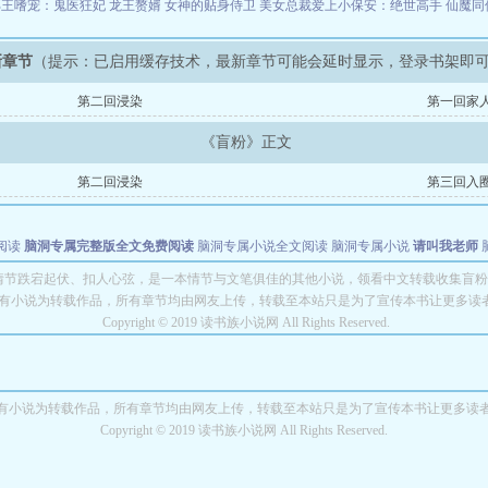
邪王嗜宠：鬼医狂妃
龙王赘婿
女神的贴身侍卫
美女总裁爱上小保安：绝世高手
仙魔同
新章节
（提示：已启用缓存技术，最新章节可能会延时显示，登录书架即
第二回浸染
第一回家
《盲粉》正文
第二回浸染
第三回入
阅读
脑洞专属完整版全文免费阅读
脑洞专属小说全文阅读
脑洞专属小说
请叫我老师
世者
穿书第一天就结婚小说全文阅读
情节跌宕起伏、扣人心弦，是一本情节与文笔俱佳的其他小说，领看中文转载收集盲粉
有小说为转载作品，所有章节均由网友上传，转载至本站只是为了宣传本书让更多读
Copyright © 2019 读书族小说网 All Rights Reserved.
有小说为转载作品，所有章节均由网友上传，转载至本站只是为了宣传本书让更多读
Copyright © 2019 读书族小说网 All Rights Reserved.