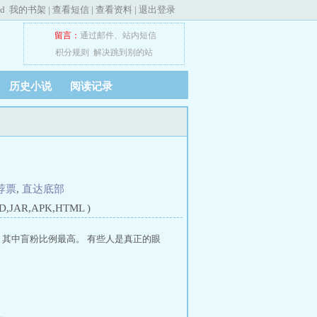
ed
我的书架
|
查看短信
|
查看资料
|
退出登录
留言：
通过邮件
、
站内短信
积分规则
解决跳到别的站
历史小说
阅读记录
荐票
,
直达底部
JAR,APK,HTML )
，其中盲粉比例最高。 有些人是真正的眼