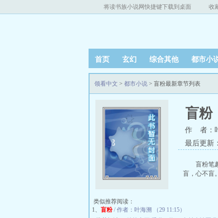
将读书族小说网快捷键下载到桌面
收
首页
玄幻
综合其他
都市小
领看中文
>
都市小说
> 盲粉最新章节列表
盲粉
作 者：
最后更新：20
盲粉笔
盲，心不盲。 
类似推荐阅读：
1、
盲粉
/ 作者：叶海溯 （29 11:15）