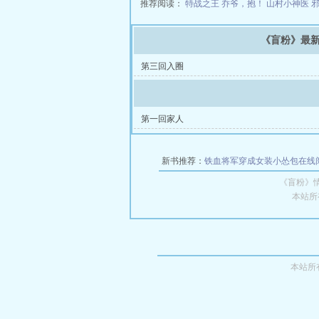
推荐阅读：
特战之王
乔爷，抱！
山村小神医
《盲粉》最
第三回入圈
第一回家人
新书推荐：
铁血将军穿成女装小怂包在线
《盲粉》
本站所
本站所