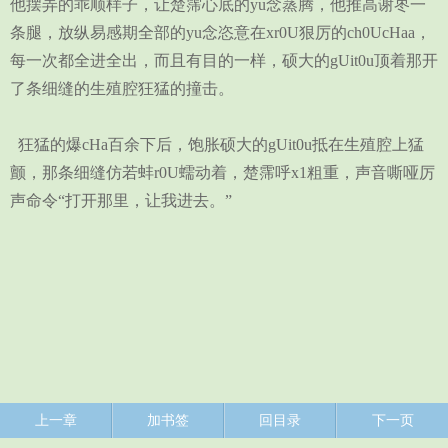
他摆弄的乖顺样子，让楚霈心底的yu念蒸腾，他推高谢枣一
条腿，放纵易感期全部的yu念恣意在xr0U狠厉的ch0UcHaa，
每一次都全进全出，而且有目的一样，硕大的gUit0u顶着那开
了条细缝的生殖腔狂猛的撞击。
狂猛的爆cHa百余下后，饱胀硕大的gUit0u抵在生殖腔上猛
颤，那条细缝仿若蚌r0U蠕动着，楚霈呼x1粗重，声音嘶哑厉
声命令“打开那里，让我进去。”
上一章
加书签
回目录
下一页