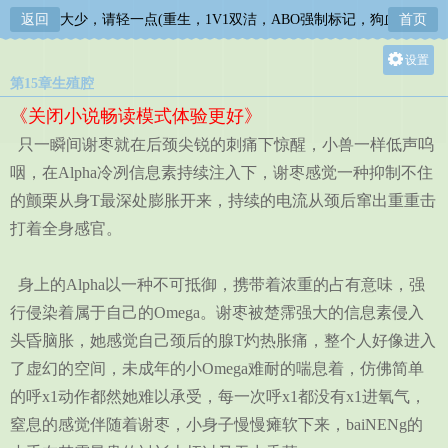
返回
楚大少，请轻一点(重生，1V1双洁，ABO强制标记，狗血)
首页
设置
第15章生殖腔
关灯
《关闭小说畅读模式体验更好》
大
只一瞬间谢枣就在后颈尖锐的刺痛下惊醒，小兽一样低声呜
中
咽，在Alpha冷冽信息素持续注入下，谢枣感觉一种抑制不住
小
的颤栗从身T最深处膨胀开来，持续的电流从颈后窜出重重击
打着全身感官。
身上的Alpha以一种不可抵御，携带着浓重的占有意味，强
行侵染着属于自己的Omega。谢枣被楚霈强大的信息素侵入
头昏脑胀，她感觉自己颈后的腺T灼热胀痛，整个人好像进入
了虚幻的空间，未成年的小Omega难耐的喘息着，仿佛简单
的呼x1动作都然她难以承受，每一次呼x1都没有x1进氧气，
窒息的感觉伴随着谢枣，小身子慢慢瘫软下来，baiNENg的