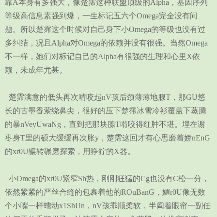
靠A本身有多强大，像楚霈这种联盟顶级的Alpha，基因序列
等级高信息素强到爆，一生标记五六个Omega完全没有问
题。所以楚霈这个时候对自己身下小Omega的等级也没有过
多纠结，况且Alpha对Omega的依赖并没有很强。当然Omega
不一样，她们对标记自己的Alpha有很强的生理和心里X依
赖，未成年尤甚。
楚霈满意的低头再次啃咬起nV孩后颈薄薄地腺T，那GU悠
长的古墨香萦绕鼻尖，很好的压下楚霈冰雪冷衫覆盖下蒸腾
的暴nVeyUwaNg，直到把那块腺T啃咬得红肿不堪。埋在谢
枣身T里的硕大缓缓再次胀y，楚霈这回才有心思磨着娇nEnG
的xr0U辗转碾磨探索，用狰狞的X器。
小Omega的xr0U紧窄Sh热，刚刚狂猛的Cg也没有C松一分，
依然紧紧的严丝合缝的包裹着他的ROuBanG，媚r0U像无数
个小嘴一样蠕动x1ShUn，nV孩乖顺柔软，半阖着眼帘一副任