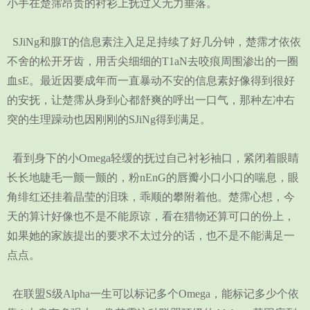
小手在楚霈昂贵的衬衫上抚过又无力垂落。
SJiNg和腺T的信息素注入足足持续了好几分钟，楚霈才依依
不舍的松开牙齿，用舌尖细细的T1aN去咬痕周围渗出的一圈
血sE。最近因要成年而一直暴动不安的信息素好像得到很好
的安抚，让楚霈从身到心都舒爽的呼出一口气，那种左冲右
突的生理躁动也因刚刚的SJiNg得到满足。
看到身下的小Omega轻缓的抚过自己衬衫袖口，紧闭着眼睛
长长地睫毛一颤一颤的，粉nEnG的唇瓣小口小口的喘息，眼
角绯红还挂着晶莹的泪珠，乖顺的攀附着他。楚霈心想，今
天的算计好像也不是不能原谅，看在猎物还算可口的份上，
如果她的家族提出的要求不太过分的话，也不是不能满足一
点点。
在联盟S级Alpha一生可以标记多个Omega，能标记多少个依