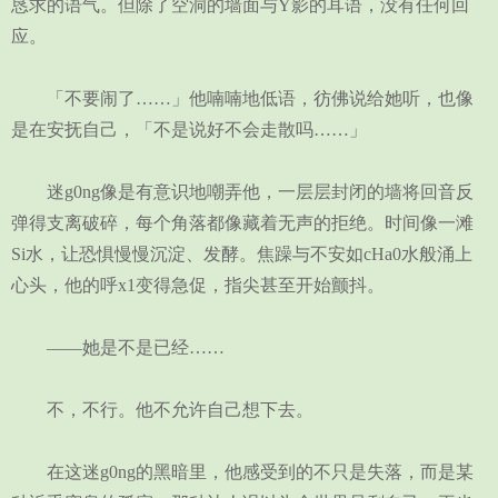
恳求的语气。但除了空洞的墙面与Y影的耳语，没有任何回
应。
「不要闹了……」他喃喃地低语，彷佛说给她听，也像
是在安抚自己，「不是说好不会走散吗……」
迷g0ng像是有意识地嘲弄他，一层层封闭的墙将回音反
弹得支离破碎，每个角落都像藏着无声的拒绝。时间像一滩
Si水，让恐惧慢慢沉淀、发酵。焦躁与不安如cHa0水般涌上
心头，他的呼x1变得急促，指尖甚至开始颤抖。
——她是不是已经……
不，不行。他不允许自己想下去。
在这迷g0ng的黑暗里，他感受到的不只是失落，而是某