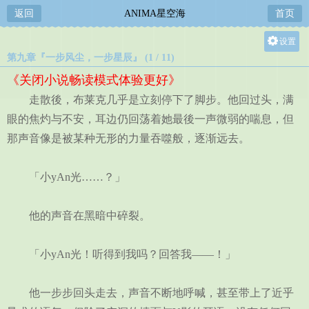
返回
ANIMA星空海
首页
设置
第九章『一步风尘，一步星辰』 (1 / 11)
关灯
《关闭小说畅读模式体验更好》
大
走散後，布莱克几乎是立刻停下了脚步。他回过头，满
中
眼的焦灼与不安，耳边仍回荡着她最後一声微弱的喘息，但
小
那声音像是被某种无形的力量吞噬般，逐渐远去。
「小yAn光……？」
他的声音在黑暗中碎裂。
「小yAn光！听得到我吗？回答我——！」
他一步步回头走去，声音不断地呼喊，甚至带上了近乎